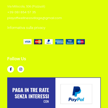
Via Miliscola, 506 (Pozzuoli)
+39 081 854 57 35
playoffwellnessvillage@gmail.com
Informativa sulla privacy
Follow Us